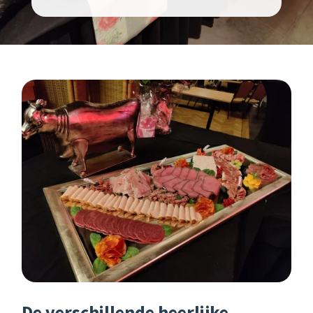
Floor?
Slijterij
in
Lunteren
Agenda
De verschillende heerlijke