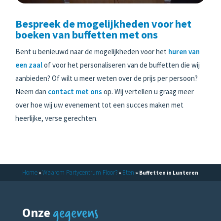
Bespreek de mogelijkheden voor het
boeken van buffetten met ons
Bent u benieuwd naar de mogelijkheden voor het
huren van
een zaal
of voor het personaliseren van de buffetten die wij
aanbieden? Of wilt u meer weten over de prijs per persoon?
Neem dan
contact met ons
op. Wij vertellen u graag meer
over hoe wij uw evenement tot een succes maken met
heerlijke, verse gerechten.
Home
Waarom Partycentrum Floor?
Eten
»
»
»
Buffetten in Lunteren
gegevens
Onze