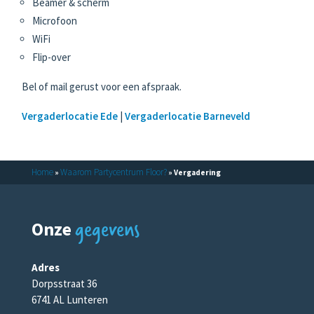
Beamer & scherm
Microfoon
WiFi
Flip-over
Bel of mail gerust voor een afspraak.
Vergaderlocatie Ede
|
Vergaderlocatie Barneveld
Home
Waarom Partycentrum Floor?
»
»
Vergadering
gegevens
Onze
Adres
Dorpsstraat 36
6741 AL Lunteren