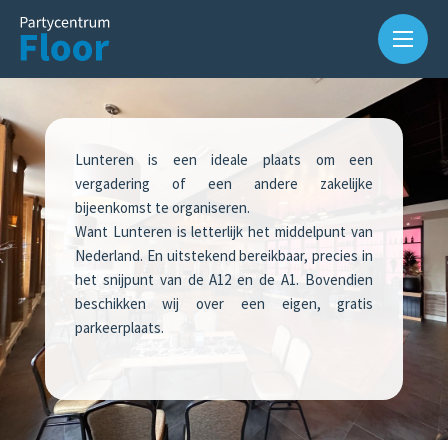
Lunteren is een ideale plaats om een
vergadering of een andere zakelijke
bijeenkomst te organiseren.
Want Lunteren is letterlijk het middelpunt van
Over
Nederland. En uitstekend bereikbaar, precies in
ons
het snijpunt van de A12 en de A1. Bovendien
beschikken wij over een eigen, gratis
Waarom
parkeerplaats.
Partycentrum
Floor?
Slijterij
in