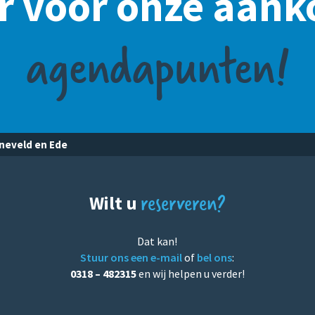
er voor onze aa
agendapunten!
rneveld en Ede
reserveren?
Wilt u
Dat kan!
Stuur ons een e-mail
of
bel ons
:
0318 – 482315
en wij helpen u verder!