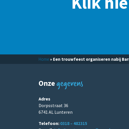
Klik hi
Home
»
Een trouwfeest organiseren nabij Ba
gegevens
Onze
Adres
Dorpsstraat 36
6741 AL Lunteren
Telefoon:
0318 – 482315