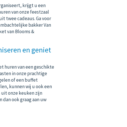
ganiseert, krijgt u een
 huren van
onze feestzaal
 uit twee cadeaus. Ga voor
 ambachtelijke bakker Van
eket van Blooms &
niseren en geniet
het
huren van een geschikte
gasten in onze prachtige
egelen of
een buffet
gelen, kunnen wij u ook een
 uit onze keuken zijn
en dan ook graag aan uw