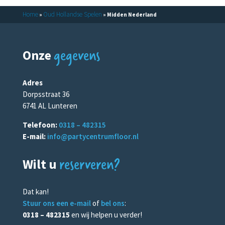
Home
Oud Hollandse Spelen
»
»
Midden Nederland
gegevens
Onze
Adres
Dorpsstraat 36
6741 AL Lunteren
Telefoon:
0318 – 482315
E-mail:
info@partycentrumfloor.nl
reserveren?
Wilt u
Dat kan!
Stuur ons een e-mail
of
bel ons
:
0318 – 482315
en wij helpen u verder!