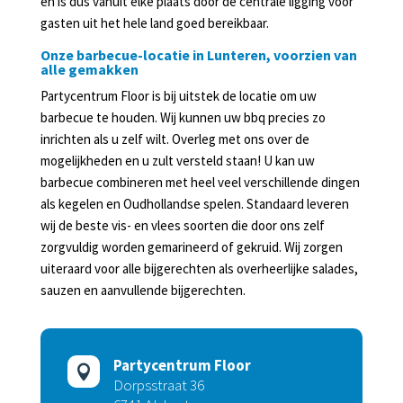
en is dus vanuit elke plaats door de centrale ligging voor
gasten uit het hele land goed bereikbaar.
Onze barbecue-locatie in Lunteren, voorzien van
alle gemakken
Partycentrum Floor is bij uitstek de locatie om uw
barbecue te houden. Wij kunnen uw bbq precies zo
inrichten als u zelf wilt. Overleg met ons over de
mogelijkheden en u zult versteld staan! U kan uw
barbecue combineren met heel veel verschillende dingen
als kegelen en Oudhollandse spelen. Standaard leveren
wij de beste vis- en vlees soorten die door ons zelf
zorgvuldig worden gemarineerd of gekruid. Wij zorgen
uiteraard voor alle bijgerechten als overheerlijke salades,
sauzen en aanvullende bijgerechten.
Partycentrum Floor

Dorpsstraat 36