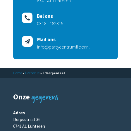
6741 AL Lunteren
Bel ons

0318 - 482315
Mail ons

info@partycentrumfloor.nl
Home
Barbecue
»
»
Scherpenzeel
gegevens
Onze
Adres
Dorpsstraat 36
6741 AL Lunteren