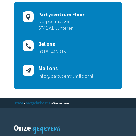
Partycentrum Floor

Dorpsstraat 36
6741 AL Lunteren
Bel ons

0318 - 482315
Mail ons

info@partycentrumfloor.nl
Home
Vergaderlocatie
»
»
Wekerom
gegevens
Onze