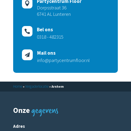
Partycentrum Floor

Dorpsstraat 36
6741 AL Lunteren
Bel ons

0318 - 482315
Mail ons

info@partycentrumfloor.nl
Home
Vergaderlocatie
»
»
Arnhem
gegevens
Onze
Adres