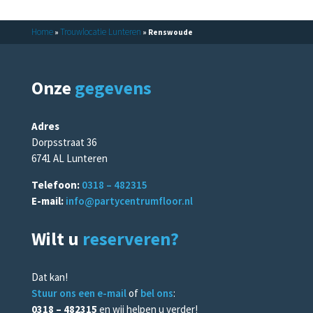
Lunteren
Home
Trouwlocatie Lunteren
»
»
Renswoude
Agenda
Onze
gegevens
Adres
Dorpsstraat 36
6741 AL Lunteren
Telefoon:
0318 – 482315
E-mail:
info@partycentrumfloor.nl
Wilt u
reserveren?
Dat kan!
Stuur ons een e-mail
of
bel ons
:
0318 – 482315
en wij helpen u verder!