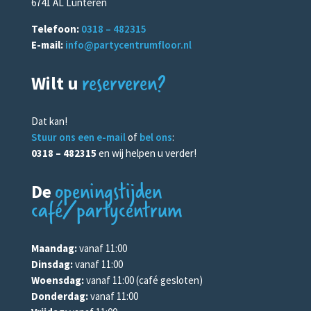
6741 AL Lunteren
Telefoon:
0318 – 482315
E-mail:
info@partycentrumfloor.nl
reserveren?
Wilt u
Dat kan!
Stuur ons een e-mail
of
bel ons
:
0318 – 482315
en wij helpen u verder!
openingstijden
De
café/partycentrum
Maandag:
vanaf 11:00
Dinsdag:
vanaf 11:00
Woensdag:
vanaf 11:00 (café gesloten)
Donderdag:
vanaf 11:00