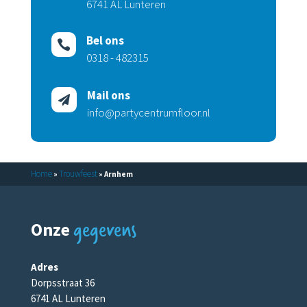
6741 AL Lunteren
Bel ons

0318 - 482315
Mail ons

info@partycentrumfloor.nl
Home
Trouwfeest
»
»
Arnhem
gegevens
Onze
Adres
Dorpsstraat 36
6741 AL Lunteren