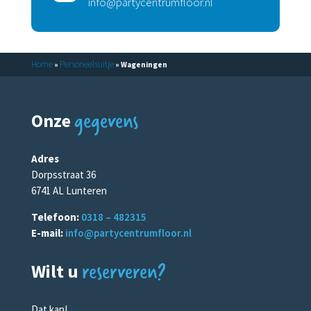
info@partycentrumfloor.nl
Home
Personeelsuitje
»
»
Wageningen
gegevens
Onze
Adres
Dorpsstraat 36
6741 AL Lunteren
Telefoon:
0318 – 482315
E-mail:
info@partycentrumfloor.nl
reserveren?
Wilt u
Dat kan!