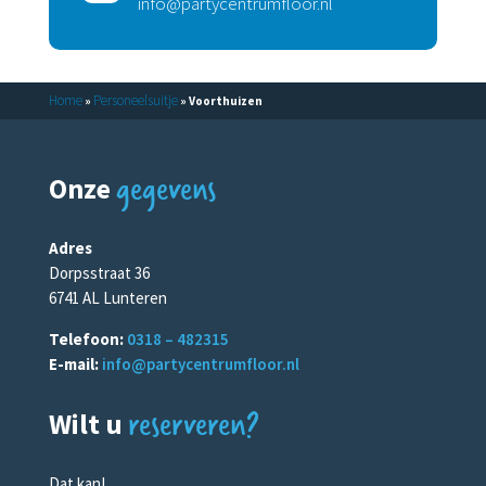
info@partycentrumfloor.nl
Home
Personeelsuitje
»
»
Voorthuizen
gegevens
Onze
Adres
Dorpsstraat 36
6741 AL Lunteren
Telefoon:
0318 – 482315
E-mail:
info@partycentrumfloor.nl
reserveren?
Wilt u
Dat kan!