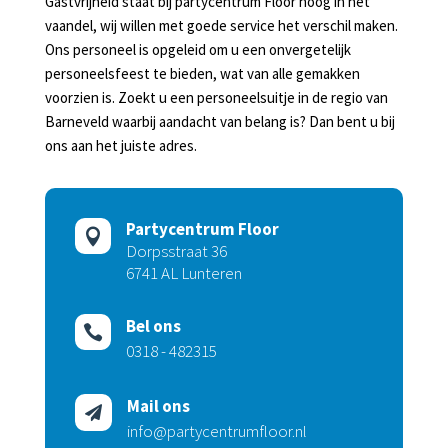
Gastvrijheid staat bij partycentrum Floor hoog in het
vaandel, wij willen met goede service het verschil maken.
Ons personeel is opgeleid om u een onvergetelijk
personeelsfeest te bieden, wat van alle gemakken
voorzien is. Zoekt u een personeelsuitje in de regio van
Barneveld waarbij aandacht van belang is? Dan bent u bij
ons aan het juiste adres.
Partycentrum Floor

Dorpsstraat 36
6741 AL Lunteren
Bel ons

0318 - 482315
Mail ons

info@partycentrumfloor.nl