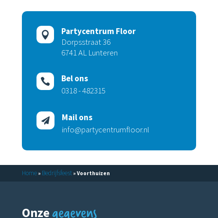
Partycentrum Floor

Dorpsstraat 36
6741 AL Lunteren
Bel ons

0318 - 482315
Mail ons

info@partycentrumfloor.nl
Home
Bedrijfsfeest
»
»
Voorthuizen
gegevens
Onze